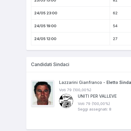
25/05 15:00
82
24/05 23:00
62
24/05 19:00
54
24/05 12:00
27
Candidati Sindaci
Lazzarini Gianfranco -
Eletto Sind
Voti 79 (100,00%)
UNITI PER VALLEVE
Voti 79 (100,00%)
Seggi assegnati: 8