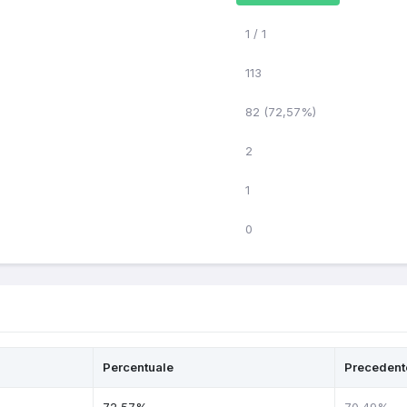
1 / 1
113
82 (72,57%)
2
1
0
Percentuale
Precedent