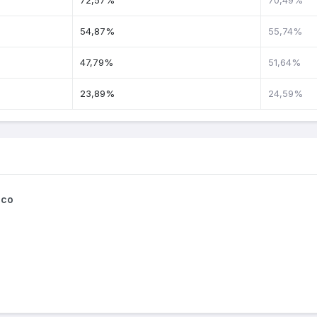
72,57%
70,49%
54,87%
55,74%
47,79%
51,64%
23,89%
24,59%
aco