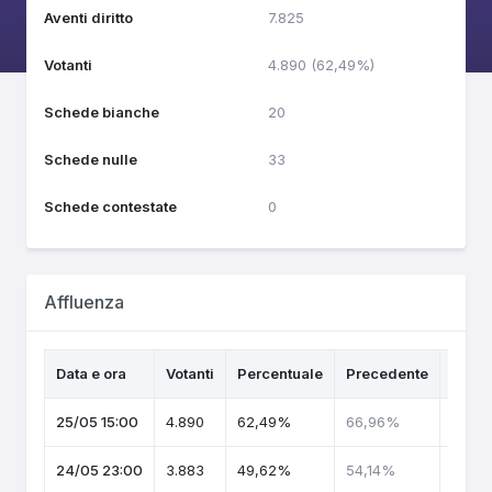
Aventi diritto
7.825
Votanti
4.890 (62,49%)
Schede bianche
20
Schede nulle
33
Schede contestate
0
Affluenza
Data e ora
Votanti
Percentuale
Precedente
Tren
25/05 15:00
4.890
62,49%
66,96%
24/05 23:00
3.883
49,62%
54,14%