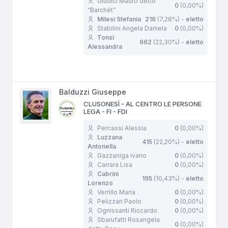
Giudici Mauro detto
0
(0,00%)
“Barchèt”
Milesi Stefania
216
(7,28%) -
eletto
Stabilini Angela Daniela
0
(0,00%)
Tonsi
662
(22,30%) -
eletto
Alessandra
Balduzzi Giuseppe
CLUSONESÌ - AL CENTRO LE PERSONE
LEGA - FI - FDI
Percassi Alessia
0
(0,00%)
Luzzana
415
(22,20%) -
eletto
Antonella
Gazzaniga Ivano
0
(0,00%)
Carrara Lisa
0
(0,00%)
Cabrini
195
(10,43%) -
eletto
Lorenzo
Verrillo Maria
0
(0,00%)
Pelizzari Paolo
0
(0,00%)
Ognissanti Riccardo
0
(0,00%)
Sbarufatti Rosangela
0
(0,00%)